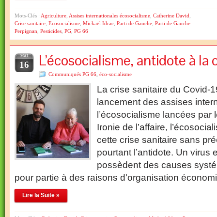
Mots-Clés :
Agriculture
,
Assises internationales écosocialisme
,
Catherine David
,
Crise sanitaire
,
Ecosocialisme
,
Mickaël Idrac
,
Parti de Gauche
,
Parti de Gauche
Perpignan
,
Pesticides
,
PG
,
PG 66
L’écosocialisme, antidote à la c
MAI
16
Communiqués PG 66
,
éco-socialisme
La crise sanitaire du Covid-
lancement des assises inter
l’écosocialisme lancées par 
Ironie de l’affaire, l’écosocia
cette crise sanitaire sans pré
pourtant l’antidote. Un virus
possèdent des causes systém
pour partie à des raisons d’organisation écono
Lire la Suite »