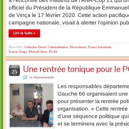
à l’encontre des militants de l’ANR-Cop 21 qui on
officiel du Président de la République Emmanuel
de Vinça le 17 février 2020. Cette action pacifiq
campagne nationale, visait à alerter l’opinion pub
Lire la Suite »
Mots-Clés :
Catherine David
,
Criminalisation
,
Décrocheurs
,
France Insoumise
,
Francis Daspe
,
Mickaël Idrac
,
PG 66
Une rentrée tonique pour le 
AOÛT
25
vie départementale
Les responsables départeme
Gauche 66 organisaient une
pour présenter la rentrée poli
organisation. « Cette rentrée 
d’une séquence politique qui
et se terminera avec la prési