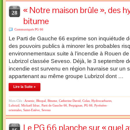
« Notre maison brûle », des h
SEP
28
bitume
Communiqués PG 66
Le Parti de Gauche 66 exprime son inquiétude 
des pouvoirs publics à minorer les probables risq
environnementaux suite à l’incendie à Rouen de 
Lubrizol classée Seveso. Déjà, le 3 septembre de
incendie est survenu en région havraise sur un 
appartenant au même groupe Lubrizol dont …
Lire la Suite »
Mots-Clés :
Arsenic
,
Bhopal
,
Bitume
,
Catherine David
,
Colas
,
Hydrocarbures
,
Lubrizil
,
Mickaël Idrac
,
Parti de Gauche 66
,
Perpignan
,
PG 66
,
Pyrénées-
orientales
,
Saint-Estève
,
Seveso
Le PG 66 planche sur « quel a
AOÛT