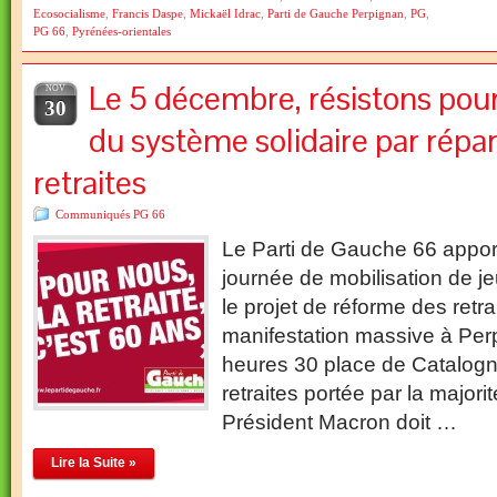
Ecosocialisme
,
Francis Daspe
,
Mickaël Idrac
,
Parti de Gauche Perpignan
,
PG
,
PG 66
,
Pyrénées-orientales
Le 5 décembre, résistons pou
NOV
30
du système solidaire par répar
retraites
Communiqués PG 66
Le Parti de Gauche 66 apport
journée de mobilisation de j
le projet de réforme des retra
manifestation massive à Perp
heures 30 place de Catalogn
retraites portée par la majori
Président Macron doit …
Lire la Suite »