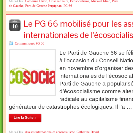
Mots-Clés :
Catherine David
,
Crise sanitaire
,
Ecosocialisme
,
Mickaël Idrac
,
Parti
de Gauche
,
Parti de Gauche Perpignan
,
PG 66
Le PG 66 mobilisé pour les as
DÉC
10
internationales de l’écosocial
Communiqués PG 66
Le Parti de Gauche 66 se féli
à l’occasion du Conseil Nati
en novembre d’organiser de
internationales de l’écosocia
Parti de Gauche a popularisé
d’écosocialisme comme alter
radicale au capitalisme financ
générateur de catastrophes écologiques. Il l’a …
Lire la Suite »
Mots-Clés :
Assises internationales écosocialisme
,
Catherine David
,