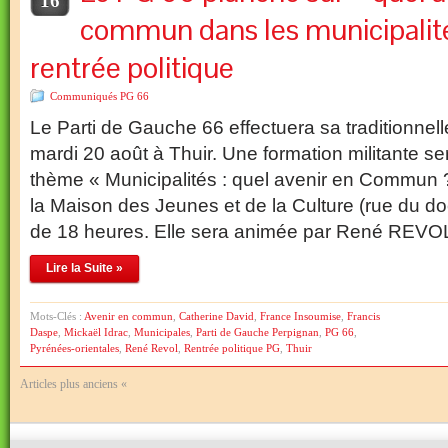
16
commun dans les municipalité
rentrée politique
Communiqués PG 66
Le Parti de Gauche 66 effectuera sa traditionnelle
mardi 20 août à Thuir. Une formation militante se
thème « Municipalités : quel avenir en Commun ?
la Maison des Jeunes et de la Culture (rue du doct
de 18 heures. Elle sera animée par René REVO
Lire la Suite »
Mots-Clés :
Avenir en commun
,
Catherine David
,
France Insoumise
,
Francis
Daspe
,
Mickaël Idrac
,
Municipales
,
Parti de Gauche Perpignan
,
PG 66
,
Pyrénées-orientales
,
René Revol
,
Rentrée politique PG
,
Thuir
Articles plus anciens «