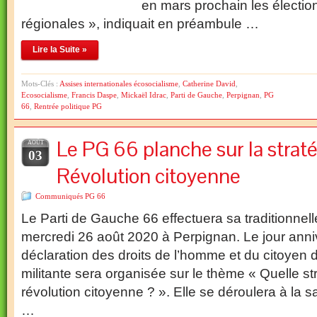
en mars prochain les électio
régionales », indiquait en préambule …
Lire la Suite »
Mots-Clés :
Assises internationales écosocialisme
,
Catherine David
,
Ecosocialisme
,
Francis Daspe
,
Mickaël Idrac
,
Parti de Gauche
,
Perpignan
,
PG
66
,
Rentrée politique PG
Le PG 66 planche sur la straté
AOÛT
03
Révolution citoyenne
Communiqués PG 66
Le Parti de Gauche 66 effectuera sa traditionnelle
mercredi 26 août 2020 à Perpignan. Le jour anniv
déclaration des droits de l’homme et du citoyen 
militante sera organisée sur le thème « Quelle st
révolution citoyenne ? ». Elle se déroulera à la s
…