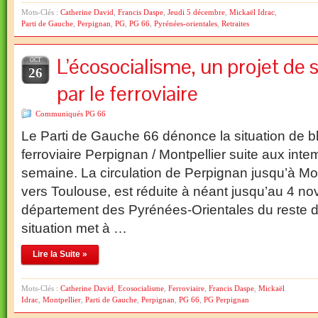
Mots-Clés :
Catherine David
,
Francis Daspe
,
Jeudi 5 décembre
,
Mickaël Idrac
,
Parti de Gauche
,
Perpignan
,
PG
,
PG 66
,
Pyrénées-orientales
,
Retraites
L’écosocialisme, un projet de 
OCT
26
par le ferroviaire
Communiqués PG 66
Le Parti de Gauche 66 dénonce la situation de bl
ferroviaire Perpignan / Montpellier suite aux int
semaine. La circulation de Perpignan jusqu’à Mon
vers Toulouse, est réduite à néant jusqu’au 4 nov
département des Pyrénées-Orientales du reste d
situation met à …
Lire la Suite »
Mots-Clés :
Catherine David
,
Ecosocialisme
,
Ferroviaire
,
Francis Daspe
,
Mickaël
Idrac
,
Montpellier
,
Parti de Gauche
,
Perpignan
,
PG 66
,
PG Perpignan