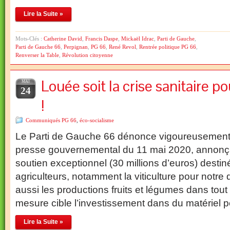
Lire la Suite »
Mots-Clés :
Catherine David
,
Francis Daspe
,
Mickaël Idrac
,
Parti de Gauche
,
Parti de Gauche 66
,
Perpignan
,
PG 66
,
René Revol
,
Rentrée politique PG 66
,
Renverser la Table
,
Révolution citoyenne
Louée soit la crise sanitaire po
MAI
24
!
Communiqués PG 66
,
éco-socialisme
Le Parti de Gauche 66 dénonce vigoureusemen
presse gouvernemental du 11 mai 2020, annonça
soutien exceptionnel (30 millions d’euros) dest
agriculteurs, notamment la viticulture pour notre
aussi les productions fruits et légumes dans tout
mesure cible l’investissement dans du matériel p
Lire la Suite »