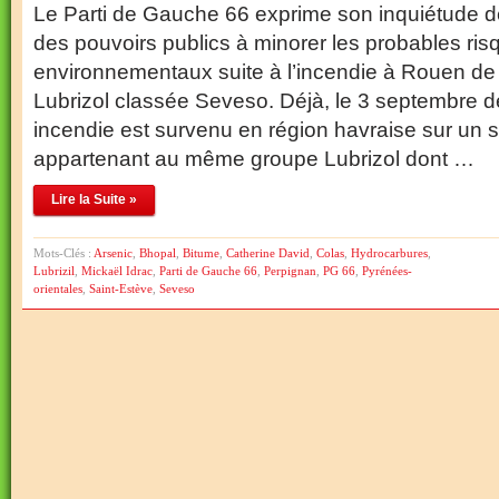
Le Parti de Gauche 66 exprime son inquiétude 
des pouvoirs publics à minorer les probables risq
environnementaux suite à l’incendie à Rouen de 
Lubrizol classée Seveso. Déjà, le 3 septembre de
incendie est survenu en région havraise sur un 
appartenant au même groupe Lubrizol dont …
Lire la Suite »
Mots-Clés :
Arsenic
,
Bhopal
,
Bitume
,
Catherine David
,
Colas
,
Hydrocarbures
,
Lubrizil
,
Mickaël Idrac
,
Parti de Gauche 66
,
Perpignan
,
PG 66
,
Pyrénées-
orientales
,
Saint-Estève
,
Seveso