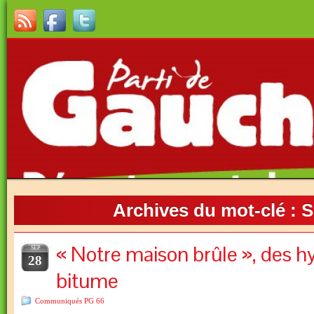
Archives du mot-clé :
S
« Notre maison brûle », des h
SEP
28
bitume
Communiqués PG 66