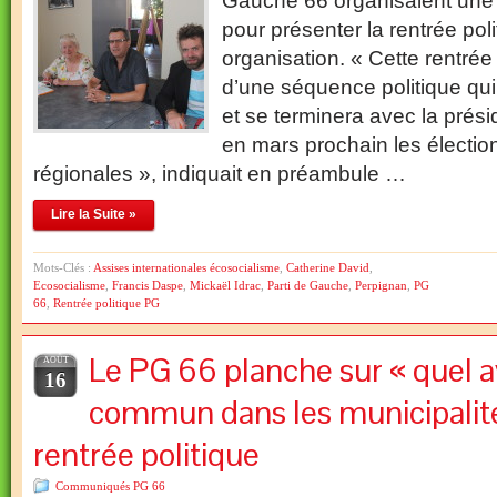
Gauche 66 organisaient une
pour présenter la rentrée poli
organisation. « Cette rentrée 
d’une séquence politique qui
et se terminera avec la prési
en mars prochain les électio
régionales », indiquait en préambule …
Lire la Suite »
Mots-Clés :
Assises internationales écosocialisme
,
Catherine David
,
Ecosocialisme
,
Francis Daspe
,
Mickaël Idrac
,
Parti de Gauche
,
Perpignan
,
PG
66
,
Rentrée politique PG
Le PG 66 planche sur « quel a
AOÛT
16
commun dans les municipalité
rentrée politique
Communiqués PG 66