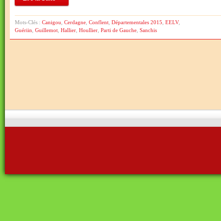
Mots-Clés :
Canigou
,
Cerdagne
,
Conflent
,
Départementales 2015
,
EELV
,
Guériin
,
Guillemot
,
Hallier
,
Houllier
,
Parti de Gauche
,
Sanchis