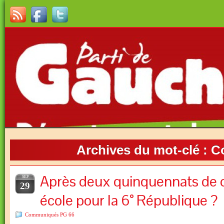
Archives du mot-clé :
Co
Après deux quinquennats de c
SEP
29
école pour la 6° République ?
Communiqués PG 66