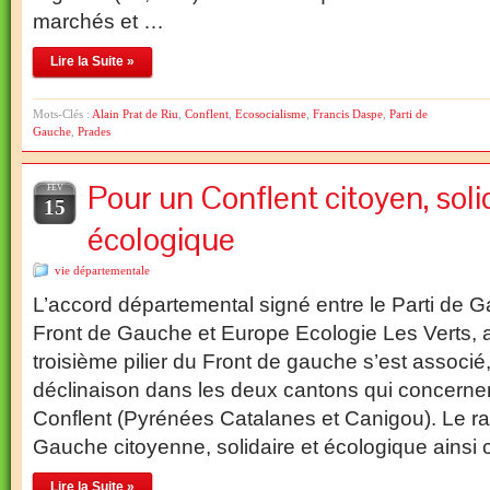
marchés et …
Lire la Suite »
Mots-Clés :
Alain Prat de Riu
,
Conflent
,
Ecosocialisme
,
Francis Daspe
,
Parti de
Gauche
,
Prades
Pour un Conflent citoyen, soli
FÉV
15
écologique
vie départementale
L’accord départemental signé entre le Parti de
Front de Gauche et Europe Ecologie Les Verts,
troisième pilier du Front de gauche s’est associé,
déclinaison dans les deux cantons qui concernen
Conflent (Pyrénées Catalanes et Canigou). Le r
Gauche citoyenne, solidaire et écologique ainsi
Lire la Suite »