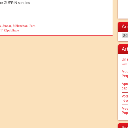
ue GUERIN sont les …
Ar
n
,
Jennar
,
Mélenchon
,
Parti
I° République
Arc
Ar
Un 
cam
Mee
Per
Apr
cap 
Vot
l’é
Mee
Pop
li