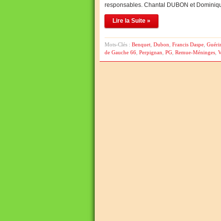
responsables. Chantal DUBON et Dominiq
Lire la Suite »
Mots-Clés :
Benquet
,
Dubon
,
Francis Daspe
,
Guéri
de Gauche 66
,
Perpignan
,
PG
,
Remue-Méninges
,
V