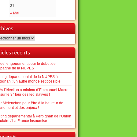
31
« Mai
chives
hives
ticles récents
réel engouement pour le début de
pagne de la NUPES
ting départemental de la NUPES à
pignan : un autre monde est possible
ès l’élection a minima d’Emmanuel Macron,
sur le 3° tour des législatives !
er Mélenchon pour être à la hauteur de
vénement et des enjeux !
ting départemental à Perpignan de l’Union
ulaire / La France Insoumise
ens amis