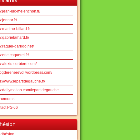
.jean-luc-melenchon.fr/
jennar.fr/
martine-billard.fr
.gabrielamard.fr/
.raquel-garrido.net/
eric-coquerel.fr/
.alexis-corbiere.com/
logderenerevol.wordpress.com/
s://www.lepartidegauche.fr/
.dailymotion.com/lepartidegauche
nements
tact PG 66
hésion