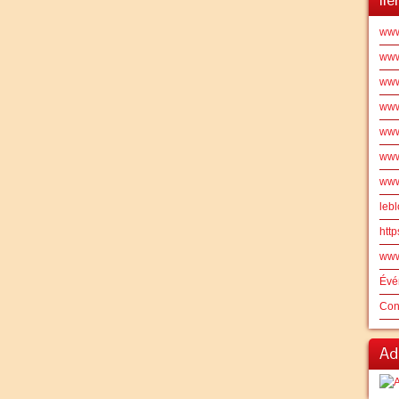
www
www.
www.
www
www
www.
www
leb
http
www
Évé
Con
Ad