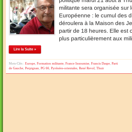
politique mardi 21 août à Thu
militante sera organisée sur
Européenne : le cumul des déf
déroulera à la Maison des Je
partir de 18 heures. Elle est 
plus particulièrement aux mil
Lire la Suite »
Mots-Clés :
Europe
,
Formation militante
,
France Insoumise
,
Francis Daspe
,
Parti
de Gauche
,
Perpignan
,
PG 66
,
Pyrénées-orientales
,
René Revol
,
Thuir