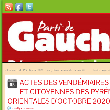
«
Les vœux du PG 66 pour 2021 : l’eau, bien commun de l’humanité
Notre projet d
ACTES DES VENDÉMIAIRES
MAI
05
ET CITOYENNES DES PYRÉ
ORIENTALES D’OCTOBRE 2020 (
vie départementale