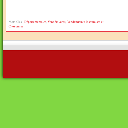
Mots-Clés :
Départementales
,
Vendémiaires
,
Vendémiaires Insoumises et
Citoyennes