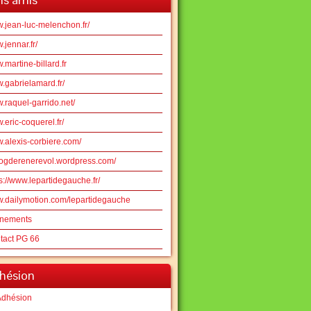
.jean-luc-melenchon.fr/
jennar.fr/
martine-billard.fr
.gabrielamard.fr/
.raquel-garrido.net/
eric-coquerel.fr/
.alexis-corbiere.com/
logderenerevol.wordpress.com/
s://www.lepartidegauche.fr/
.dailymotion.com/lepartidegauche
nements
tact PG 66
hésion