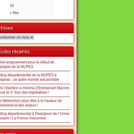
31
« Mai
chives
hives
ticles récents
réel engouement pour le début de
pagne de la NUPES
ting départemental de la NUPES à
pignan : un autre monde est possible
ès l’élection a minima d’Emmanuel Macron,
sur le 3° tour des législatives !
er Mélenchon pour être à la hauteur de
vénement et des enjeux !
ting départemental à Perpignan de l’Union
ulaire / La France Insoumise
ens amis