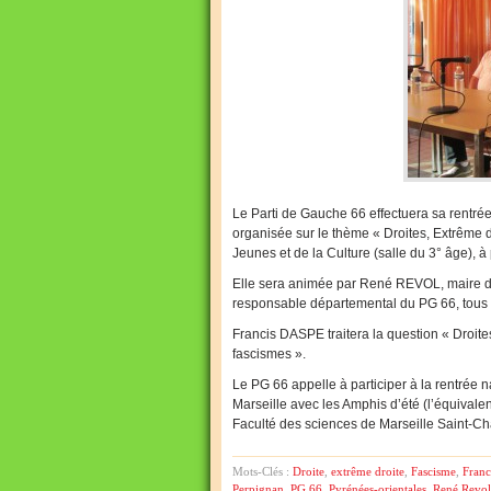
Le Parti de Gauche 66 effectuera sa rentrée 
organisée sur le thème « Droites, Extrême d
Jeunes et de la Culture (salle du 3° âge), à
Elle sera animée par René REVOL, maire de
responsable départemental du PG 66, tous
Francis DASPE traitera la question « Droit
fascismes ».
Le PG 66 appelle à participer à la rentrée 
Marseille avec les Amphis d’été (l’équivalen
Faculté des sciences de Marseille Saint-Cha
Mots-Clés :
Droite
,
extrême droite
,
Fascisme
,
Franc
Perpignan
,
PG 66
,
Pyrénées-orientales
,
René Revol