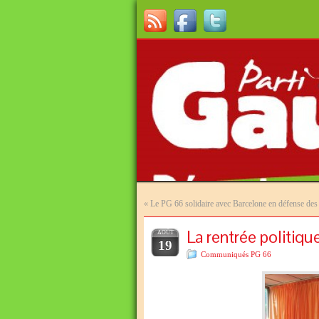
«
Le PG 66 solidaire avec Barcelone en défense des 
La rentrée politiq
AOÛT
19
Communiqués PG 66