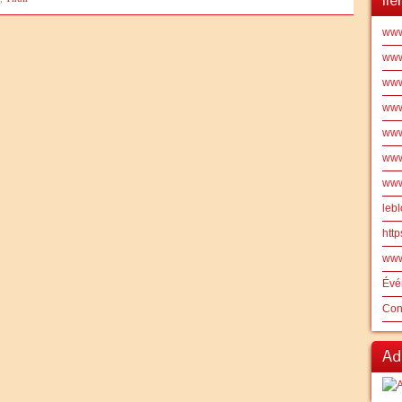
www
www.
www.
www
www
www.
www
leb
http
www
Évé
Con
Ad