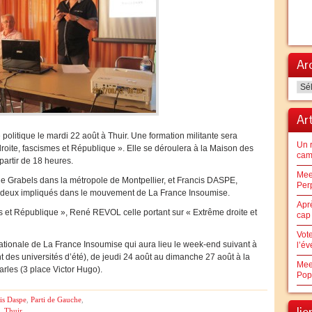
Ar
Arc
Ar
politique le mardi 22 août à Thuir. Une formation militante sera
Un 
roite, fascismes et République ». Elle se déroulera à la Maison des
cam
 partir de 18 heures.
Mee
 Grabels dans la métropole de Montpellier, et Francis DASPE,
Per
 deux impliqués dans le mouvement de La France Insoumise.
Apr
es et République », René REVOL celle portant sur « Extrême droite et
cap 
Vot
nationale de La France Insoumise qui aura lieu le week-end suivant à
l’é
t des universités d’été), de jeudi 24 août au dimanche 27 août à la
Mee
rles (3 place Victor Hugo).
Pop
is Daspe
,
Parti de Gauche
,
li
,
Thuir