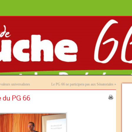
valeurs universalistes
Le PG 66 ne participera pas aux Sénatoriales
»
ue du PG 66